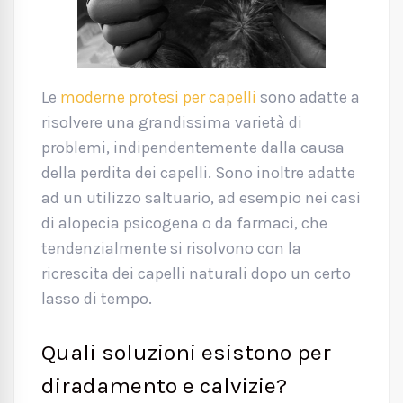
Le
moderne protesi per capelli
sono adatte a
risolvere una grandissima varietà di
problemi, indipendentemente dalla causa
della perdita dei capelli. Sono inoltre adatte
ad un utilizzo saltuario, ad esempio nei casi
di alopecia psicogena o da farmaci, che
tendenzialmente si risolvono con la
ricrescita dei capelli naturali dopo un certo
lasso di tempo.
Quali soluzioni esistono per
diradamento e calvizie?