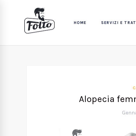
HOME
SERVIZI E TRA
C
Alopecia femm
Genna