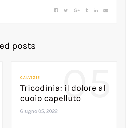
ted posts
05
CALVIZIE
Tricodinia: il dolore al
cuoio capelluto
Giugno 05, 2022