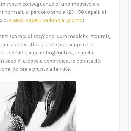
re essere conseguenza di una massiccia e
ni normali, si perdono sino a 120-150 capelli al
colo:
quanti capelli cadono al giorno
)
enti (cambi di stagione, cure mediche, traumi);
mane consecutive, è bene preoccuparsi. Il
aso dell’alopecia androgenetica, i capelli
 In caso di alopecia seborroica, la perdita dei
ne, dolore e prurito alla cute.