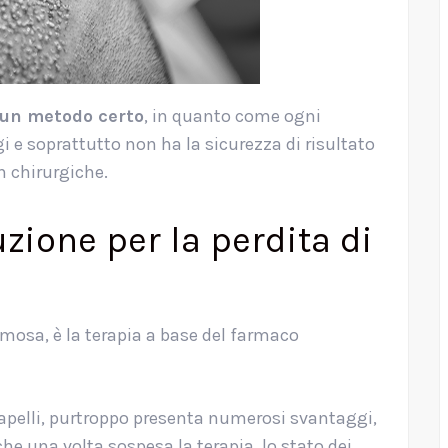
è un metodo certo
, in quanto come ogni
i e soprattutto non ha la sicurezza di risultato
n chirurgiche.
zione per la perdita di
amosa, è la terapia a base del farmaco
capelli, purtroppo presenta numerosi svantaggi,
che una volta sospesa la terapia, lo stato dei