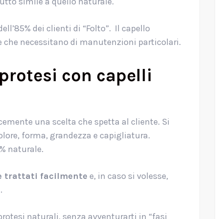
tutto simile a quello naturale.
ll’85% dei clienti di “Folto”. Il capello
one che necessitano di manutenzioni particolari.
protesi con capelli
emente una scelta che spetta al cliente. Si
 colore, forma, grandezza e capigliatura.
0% naturale.
 trattati facilmente
e, in caso si volesse,
.
rotesi naturali, senza avventurarti in “fasi